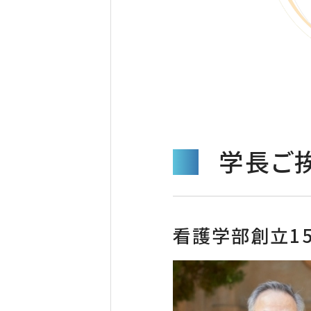
学長ご
看護学部創立1