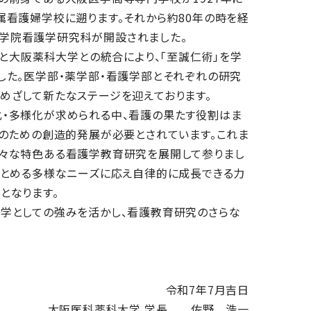
属看護婦学校に遡ります。それから約80年の時を経
に大学院看護学研究科が開設されました。
学と大阪薬科大学との統合により、「至誠仁術」を学
した。医学部・薬学部・看護学部とそれぞれの研究
めざして新たなステージを迎えております。
・多様化が求められる中、看護の果たす役割はま
長のための創造的発展が必要とされています。これま
々な特色ある看護学教育研究を展開して参りまし
もとめる多様なニーズに応え自律的に成長できる力
となります。
学としての強みを活かし、看護教育研究のさらな
令和7年7月吉日
大阪医科薬科大学 学長 佐野 浩一