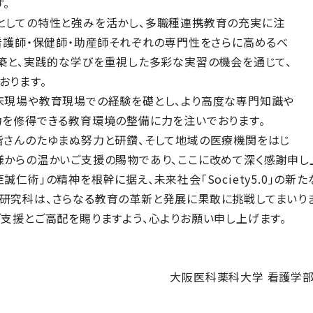
。
としての特性と強みを活かし、多職種連携教育の充実に注
看護師・保健師・助産師それぞれの専門性をさらに高めるべ
構築と、実践的な学びを重視した多彩な実習の機会を通じて、
おります。
床現場や教育現場での経験を礎とし、より高度な専門知識や
力を修得できる教育環境の整備に力を注いでおります。
皆さんのたゆまぬ努力と研鑽、そして地域の医療機関をはじ
様からの温かいご支援の賜物であり、ここに改めて深く感謝申し
誠仁術」の精神を根幹に据え、未来社会「Society5.0」の
研究科は、さらなる教育の革新と発展に果敢に挑戦してまいりま
支援とご高配を賜りますよう、心よりお願い申し上げます。
大阪医科薬科大学 看護学