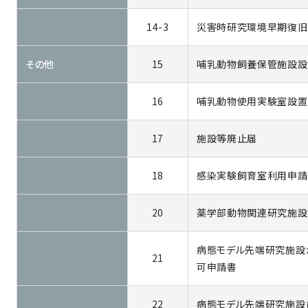
14-3
災害時研究環境早期復旧
その他
15
哺乳動物飼養保管施設設
16
哺乳動物使用実験室設置
17
施設等廃止届
18
感染実験飼育室利用申請
20
薬学部動物関連研究施設
病態モデル先端研究施設
21
可申請書
22
病態モデル先端研究施設