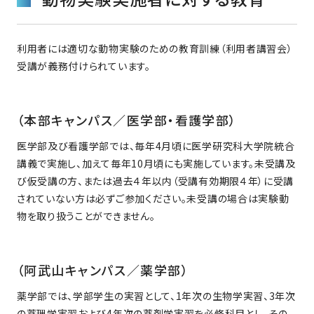
利⽤者には適切な動物実験のための教育訓練（利⽤者講習会）
受講が義務付けられています。
（本部キャンパス／医学部・看護学部）
医学部及び看護学部では、毎年4月頃に医学研究科大学院統合
講義で実施し、加えて毎年10月頃にも実施しています。未受講及
び仮受講の⽅、または過去４年以内（受講有効期限４年）に受講
されていない⽅は必ずご参加ください。未受講の場合は実験動
物を取り扱うことができません。
（阿武山キャンパス／薬学部）
薬学部では、学部学生の実習として、1年次の生物学実習、3年次
の薬理学実習および4年次の薬剤学実習を必修科目とし、その