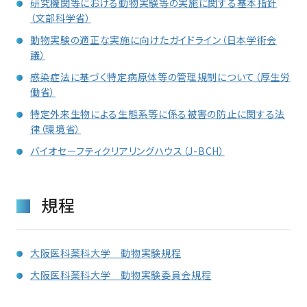
研究機関等における動物実験等の実施に関する基本指針
（文部科学省）
動物実験の適正な実施に向けたガイドライン（日本学術会
議）
感染症法に基づく特定病原体等の管理規制について（厚生労
働省）
特定外来生物による生態系等に係る被害の防止に関する法
律（環境省）
バイオセーフティクリアリングハウス（J-BCH）
規程
大阪医科薬科大学 動物実験規程
大阪医科薬科大学 動物実験委員会規程