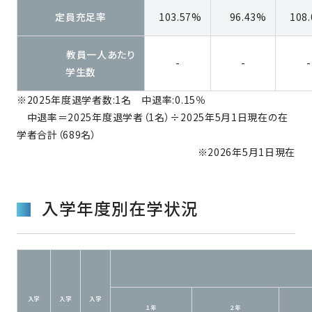
定員充足率
103.57%
96.43%
108
教員一人あたり
-
-
-
学生数
※2025年度退学者数:1名 中退率:0.15％
中退率＝2025年度退学者（1名）÷2025年5月1日現在の在
学者合計（689名）
※2026年5月1日現在
入学年度別在学状況
入学
入学
入学
１年
２年