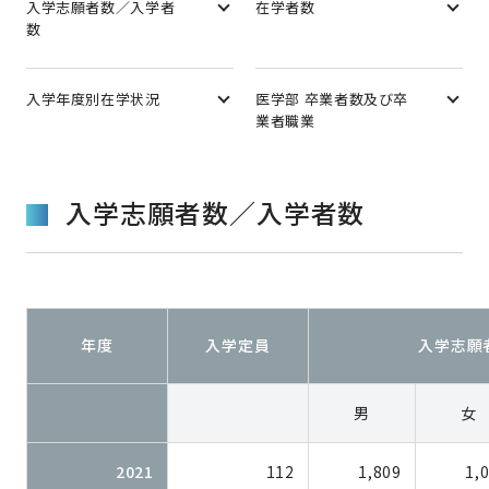
入学志願者数／入学者
在学者数
数
入学年度別在学状況
医学部 卒業者数及び卒
業者職業
入学志願者数／入学者数
年度
入学定員
入学志願
男
女
2021
112
1,809
1,