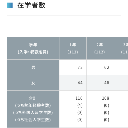
在学者数
学年
1年
2年
3
(入学・収容定員)
(112)
(112)
(11
男
72
62
女
44
46
合計
116
108
(うち留年経験者数)
(4)
(0)
(うち外国人留学生数)
(0)
(0)
(うち社会人学生数
(0)
(0)
)