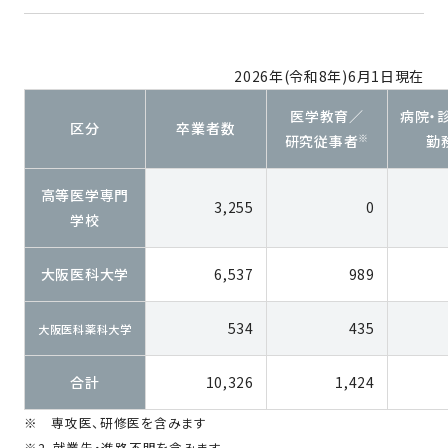
2026年(令和8年)6月1日現在
医学教育／
病院・
区分
卒業者数
※
研究従事者
勤
高等医学専門
3,255
0
学校
大阪医科大学
6,537
989
534
435
大阪医科薬科大学
合計
10,326
1,424
※ 専攻医、研修医を含みます
※2 就業先・進路不明を含みます