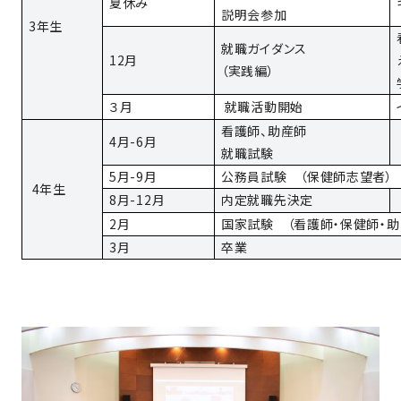
夏休み
説明会参加
3年生
就職ガイダンス
12月
（実践編）
３月
就職活動開始
看護師、助産師
4月-6月
就職試験
5月-9月
公務員試験 （保健師志望者）
4年生
8月-12月
内定就職先決定
2月
国家試験 （看護師・保健師・助
3月
卒業