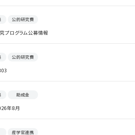
集
公的研究費
し研究プログラム公募情報
集
公的研究費
03
集
助成金
26年8月
産学官連携