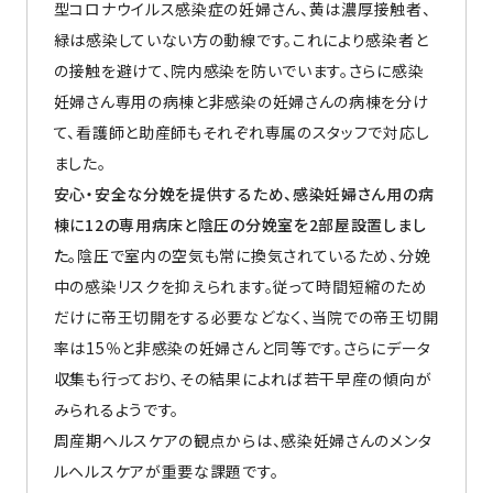
型コロナウイルス感染症の妊婦さん、黄は濃厚接触者、
緑は感染していない方の動線です。これにより感染者と
の接触を避けて、院内感染を防いでいます。さらに感染
妊婦さん専用の病棟と非感染の妊婦さんの病棟を分け
て、看護師と助産師もそれぞれ専属のスタッフで対応し
ました。
安心・安全な分娩を提供するため、感染妊婦さん用の病
棟に12の専用病床と陰圧の分娩室を2部屋設置しまし
た。
陰圧で室内の空気も常に換気されているため、分娩
中の感染リスクを抑えられます。従って時間短縮のため
だけに帝王切開をする必要などなく、当院での帝王切開
率は15％と非感染の妊婦さんと同等です。さらにデータ
収集も行っており、その結果によれば若干早産の傾向が
みられるようです。
周産期ヘルスケアの観点からは、感染妊婦さんのメンタ
ルヘルスケアが重要な課題です。