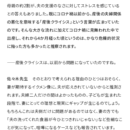
母親の約2割が、夫の支援のなさに対してストレスを感じている
との答えもありました。
既にコロナ禍以前から、産後の夫婦関係
の悪化を意味する「産後クライシス」という言葉が広まっていた
のです。そんな大きな流れに加えてコロナ禍に見舞われた中で
出産し、それから4か月経った頃というのは、かなり危機的状況
に陥った方も多かったと推察されます。
——産後クライシスは、以前から問題になっていたのですね。
佐々木先生
そのとおりで考えられる理由のひとつはおそらく、
妻が期待するイクメン像に、夫が応えきれていないからと推測さ
れます。夫婦二人だけの間はよかったものの、子どもが生まれた
段階で、妻にとっての理想と現実にギャップが生じるのでしょう。
もちろんこれは夫側だけに問題があるのではなく、妻の方でも
「夫の洗ってくれた食器が今ひとつきれいじゃない」など些細なこ
とが気になって、喧嘩になるケースなども報告されています。