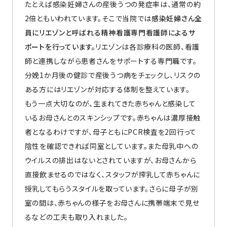
たとえば感染妊婦さんの産後うつの発症率は、通常の約
2倍ともいわれています。そこで当院では
感染妊婦さん全
員にリエゾンと呼ばれる精神看護専門看護師によるサ
ポートを行っています。
リエゾンは各診療科の医師、看護
師と連携しながら患者さんをサポートする専門職です。
分娩1か月後の健診で産後うつ病をチェックし、リスクの
ある方にはリエゾンが対応する体制を整えています。
もう一点大切なのが、生まれてきた赤ちゃんと感染して
いるお母さんとのスキンシップです。赤ちゃんは濃厚接触
者となるわけですが、母子ともにPCR検査を2回行って
陰性を確認できれば同室としています。また母乳中への
ウイルスの排出はないとされていますが、お母さんから
直接飲ませるのではなく、スタッフが搾乳して赤ちゃんに
授乳してもらうスタイルを取っています。さらに母子が別
室の間は、赤ちゃんの様子をお母さんに携帯端末で見せ
るなどの工夫も取り入れました。