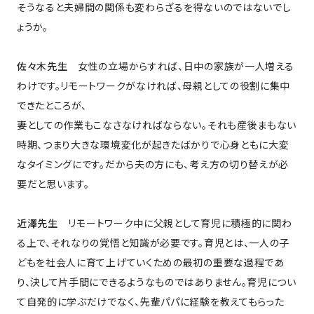
そうなると夫婦間の関係も変わらざるを得ないのではないでし
ょうか。
佐々木先生
女性の立場からすれば、日中の家族が一人増える
わけです。リモートワークがなければ、母親としての役割に集中
できたところが、
妻としての作業もこなさなければならない。それも産後まもない
時期、つまり大きな環境変化が起きたばかりで心身ともに大変
なタイミングにです。だから夫の方にも、考え方の切り替えが必
要だと思います。
近澤先生
リモートワーク中に父親として育児に積極的に関わ
る上で、それなりの覚悟と知識が必要です。育児とは、一人の子
どもを社会人に育て上げていくための最初の重要な過程であ
り、決して片手間にできるようなものではありません。育児につい
て自発的に学ぶだけでなく、先輩パパに経験を教えてもらった