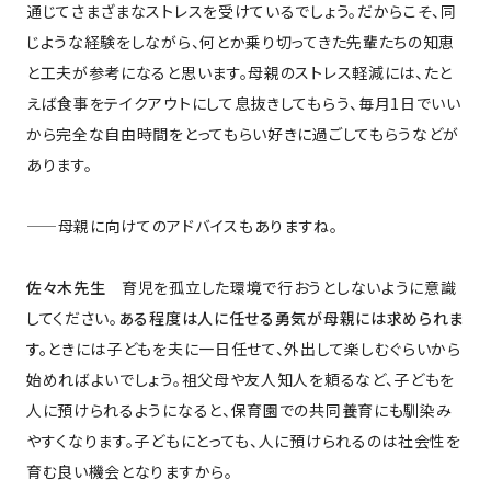
通じてさまざまなストレスを受けているでしょう。だからこそ、同
じような経験をしながら、何とか乗り切ってきた先輩たちの知恵
と工夫が参考になると思います。母親のストレス軽減には、たと
えば食事をテイクアウトにして息抜きしてもらう、毎月1日でいい
から完全な自由時間をとってもらい好きに過ごしてもらうなどが
あります。
——母親に向けてのアドバイスもありますね。
佐々木先生
育児を孤立した環境で行おうとしないように意識
してください。
ある程度は人に任せる勇気が母親には求められま
す。
ときには子どもを夫に一日任せて、外出して楽しむぐらいから
始めればよいでしょう。祖父母や友人知人を頼るなど、子どもを
人に預けられるようになると、保育園での共同養育にも馴染み
やすくなります。子どもにとっても、人に預けられるのは社会性を
育む良い機会となりますから。