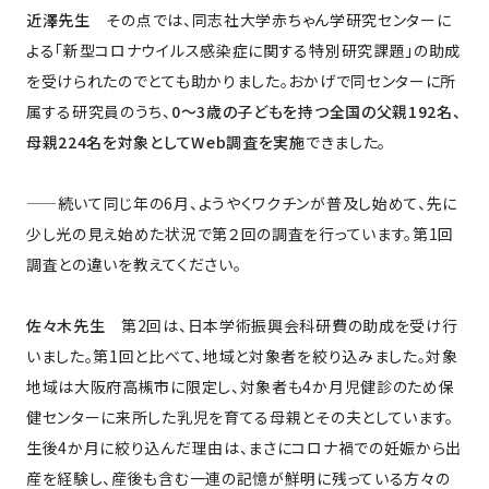
近澤先生
その点では、同志社大学赤ちゃん学研究センターに
よる「新型コロナウイルス感染症に関する特別研究課題」の助成
を受けられたのでとても助かりました。おかげで同センターに所
属する研究員のうち、
0～3歳の子どもを持つ全国の父親192名、
母親224名を対象としてWeb調査を実施
できました。
——続いて同じ年の6月、ようやくワクチンが普及し始めて、先に
少し光の見え始めた状況で第２回の調査を行っています。第1回
調査との違いを教えてください。
佐々木先生
第2回は、日本学術振興会科研費の助成を受け行
いました。第1回と比べて、地域と対象者を絞り込みました。対象
地域は大阪府高槻市に限定し、対象者も4か月児健診のため保
健センターに来所した乳児を育てる母親とその夫としています。
生後4か月に絞り込んだ理由は、まさにコロナ禍での妊娠から出
産を経験し、産後も含む一連の記憶が鮮明に残っている方々の