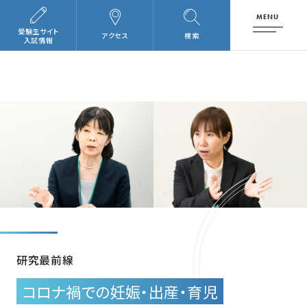
MENU
受験生サイト
アクセス
検索
入試情報
研究最前線
コロナ禍での妊娠・出産・育児