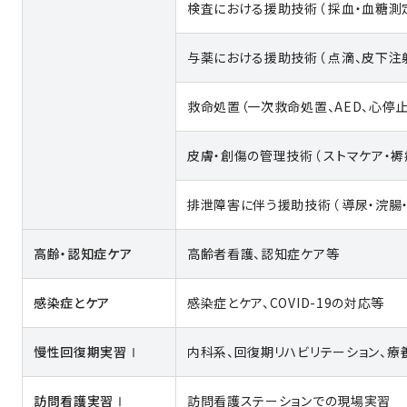
検査における援助技術（ 採血・血糖測
与薬における援助技術（ 点滴、皮下注
救命処置（一次救命処置、AED、心停
皮膚・創傷の管理技術（ ストマケア・褥
排泄障害に伴う援助技術（ 導尿・浣腸
高齢・認知症ケア
高齢者看護、認知症ケア等
感染症とケア
感染症とケア、COVID-19の対応等
慢性回復期実習Ⅰ
内科系、回復期リハビリテーション、
訪問看護実習Ⅰ
訪問看護ステーションでの現場実習