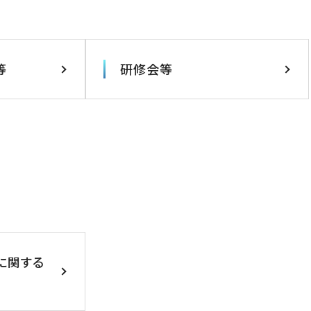
等
研修会等
に関する