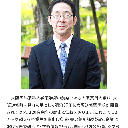
大阪医科薬科大学薬学部の前身である大阪薬科大学は、大
阪道修町を発祥の地として明治37年に大阪道修藥學校が開設
されて以来、120有余年の歴史と伝統を誇ります。これまでに２
万人を超える卒業生を輩出し病院・薬局薬剤師を始め、企業に
おける医薬研究者・学術情報担当者、国家・地方公務員、薬学教