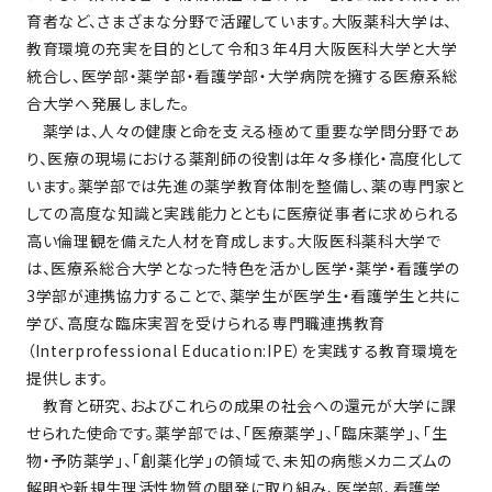
育者など、さまざまな分野で活躍しています。大阪薬科大学は、
教育環境の充実を目的として令和３年4月大阪医科大学と大学
統合し、医学部・薬学部・看護学部・大学病院を擁する医療系総
合大学へ発展しました。
薬学は、人々の健康と命を支える極めて重要な学問分野であ
り、医療の現場における薬剤師の役割は年々多様化・高度化して
います。薬学部では先進の薬学教育体制を整備し、薬の専門家と
しての高度な知識と実践能力とともに医療従事者に求められる
高い倫理観を備えた人材を育成します。大阪医科薬科大学で
は、医療系総合大学となった特色を活かし医学・薬学・看護学の
3学部が連携協力することで、薬学生が医学生・看護学生と共に
学び、高度な臨床実習を受けられる専門職連携教育
（Interprofessional Education:IPE）を実践する教育環境を
提供します。
教育と研究、およびこれらの成果の社会への還元が大学に課
せられた使命です。薬学部では、「医療薬学」、「臨床薬学」、「生
物・予防薬学」、「創薬化学」の領域で、未知の病態メカニズムの
解明や新規生理活性物質の開発に取り組み、医学部、看護学