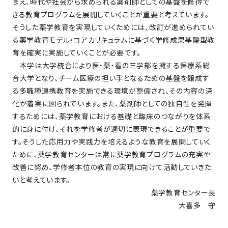
まえ、時代や社会から求められる薬剤師としての基盤を修得で
きる教育プログラムを展開していくことが重要と考えています。
そうした薬学教育を実現していくためには、改訂が進められてい
る薬学教育モデル・コアカリキュラムに基づく学修成果基盤型教
育を確実に実施していくことが必要です。
本学は大学統合により医・薬・看の三学部を擁する医療系総
合大学となり、チーム医療の担い手となるための基盤を醸成す
る多職種連携教育を実施できる環境が整備され、その内容の深
化が着実に図られています。また、薬剤師としての独自性を発揮
するためには、薬学教育における基礎と臨床のつながりを体系
的に身に付け、それを学修者が適切に表現できることが重要で
す。そうした応用力や実践力を培えるような教育を展開していく
ために、薬学教育センターは常に薬学教育プログラムの充実や
改善に努め、学修者本位の教育の実現に向けて活動していきた
いと考えています。
薬学教育センター長
大喜多 守