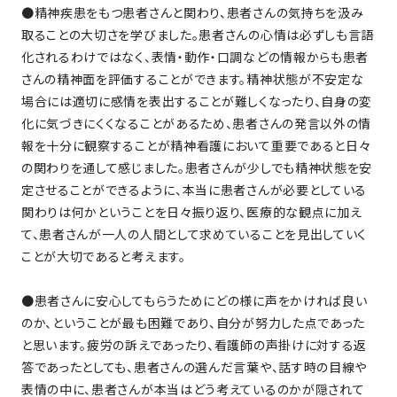
●精神疾患をもつ患者さんと関わり、患者さんの気持ちを汲み
取ることの大切さを学びました。患者さんの心情は必ずしも言語
化されるわけではなく、表情・動作・口調などの情報からも患者
さんの精神面を評価することができます。精神状態が不安定な
場合には適切に感情を表出することが難しくなったり、自身の変
化に気づきにくくなることがあるため、患者さんの発言以外の情
報を十分に観察することが精神看護において重要であると日々
の関わりを通して感じました。患者さんが少しでも精神状態を安
定させることができるように、本当に患者さんが必要としている
関わりは何かということを日々振り返り、医療的な観点に加え
て、患者さんが一人の人間として求めていることを見出していく
ことが大切であると考えます。
●患者さんに安心してもらうためにどの様に声をかければ良い
のか、ということが最も困難であり、自分が努力した点であった
と思います。疲労の訴えであったり、看護師の声掛けに対する返
答であったとしても、患者さんの選んだ言葉や、話す時の目線や
表情の中に、患者さんが本当はどう考えているのかが隠されて