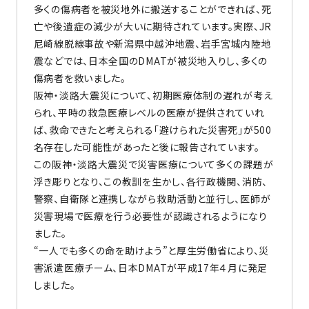
多くの傷病者を被災地外に搬送することができれば、死
亡や後遺症の減少が大いに期待されています。実際、JR
尼崎線脱線事故や新潟県中越沖地震、岩手宮城内陸地
震などでは、日本全国のDMATが被災地入りし、多くの
傷病者を救いました。
阪神・淡路大震災について、初期医療体制の遅れが考え
られ、平時の救急医療レベルの医療が提供されていれ
ば、救命できたと考えられる「避けられた災害死」が500
名存在した可能性があったと後に報告されています。
この阪神・淡路大震災で災害医療について多くの課題が
浮き彫りとなり、この教訓を生かし、各行政機関、消防、
警察、自衛隊と連携しながら救助活動と並行し、医師が
災害現場で医療を行う必要性が認識されるようになり
ました。
“一人でも多くの命を助けよう”と厚生労働省により、災
害派遣医療チーム、日本DMATが平成17年４月に発足
しました。