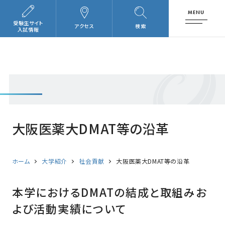
MENU
受験生サイト
アクセス
検索
入試情報
大阪医薬大DMAT等の沿革
ホーム
大学紹介
社会貢献
大阪医薬大DMAT等の沿革
本学におけるDMATの結成と取組みお
よび活動実績について