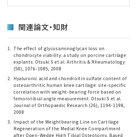
関連論文・知財
The effect of glycosaminoglycan loss on
chondrocyte viability: a study on porcine cartilage
explants. Otsuki S et al. Arthritis & Rheumatology
(58), 1076-1085, 2008
Hyaluronic acid and chondroitin sulfate content of
osteoarthritic human knee cartilage: site-specific
correlation with weight-bearing force based on
femorotibial angle measurement. Otsuki S et al.
Journal of Orthopaedic Research (26), 1194-1198,
2008
Impact of the Weightbearing Line on Cartilage
Regeneration of the Medial Knee Compartment
after Open-Wedge High Tibial Osteotomy, Based