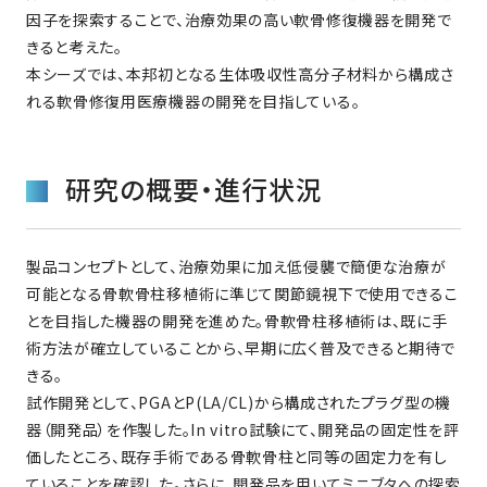
因子を探索することで、治療効果の高い軟骨修復機器を開発で
きると考えた。
本シーズでは、本邦初となる生体吸収性高分子材料から構成さ
れる軟骨修復用医療機器の開発を目指している。
研究の概要・進行状況
製品コンセプトとして、治療効果に加え低侵襲で簡便な治療が
可能となる骨軟骨柱移植術に準じて関節鏡視下で使用できるこ
とを目指した機器の開発を進めた。骨軟骨柱移植術は、既に手
術方法が確立していることから、早期に広く普及できると期待で
きる。
試作開発として、PGAとP(LA/CL)から構成されたプラグ型の機
器（開発品）を作製した。In vitro試験にて、開発品の固定性を評
価したところ、既存手術である骨軟骨柱と同等の固定力を有し
ていることを確認した。さらに、開発品を用いてミニブタへの探索