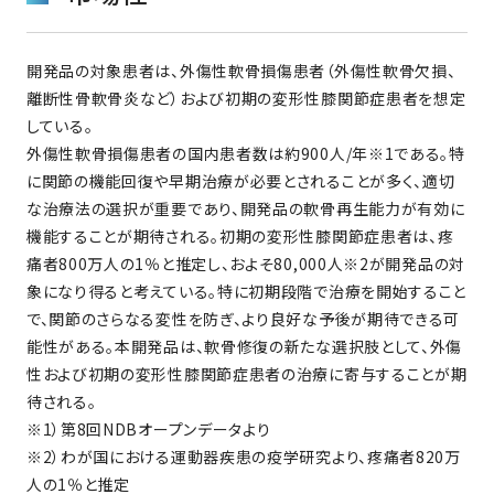
開発品の対象患者は、外傷性軟骨損傷患者（外傷性軟骨欠損、
離断性骨軟骨炎など）および初期の変形性膝関節症患者を想定
している。
外傷性軟骨損傷患者の国内患者数は約900人/年※1である。特
に関節の機能回復や早期治療が必要とされることが多く、適切
な治療法の選択が重要であり、開発品の軟骨再生能力が有効に
機能することが期待される。初期の変形性膝関節症患者は、疼
痛者800万人の1％と推定し、およそ80,000人※2が開発品の対
象になり得ると考えている。特に初期段階で治療を開始すること
で、関節のさらなる変性を防ぎ、より良好な予後が期待できる可
能性がある。本開発品は、軟骨修復の新たな選択肢として、外傷
性および初期の変形性膝関節症患者の治療に寄与することが期
待される。
※1）第8回NDBオープンデータより
※2）わが国における運動器疾患の疫学研究より、疼痛者820万
人の1％と推定