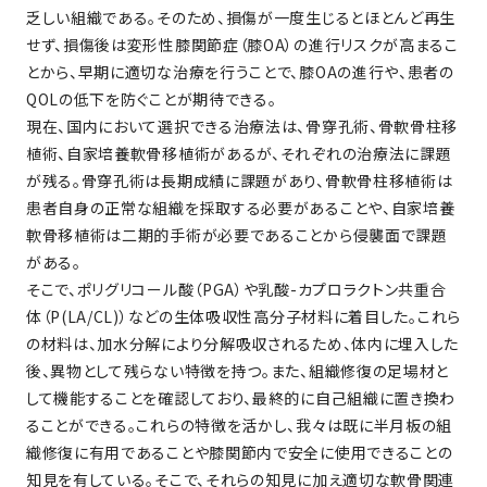
乏しい組織である。そのため、損傷が一度生じるとほとんど再生
せず、損傷後は変形性膝関節症（膝OA）の進行リスクが高まるこ
とから、早期に適切な治療を行うことで、膝OAの進行や、患者の
QOLの低下を防ぐことが期待できる。
現在、国内において選択できる治療法は、骨穿孔術、骨軟骨柱移
植術、自家培養軟骨移植術があるが、それぞれの治療法に課題
が残る。骨穿孔術は長期成績に課題があり、骨軟骨柱移植術は
患者自身の正常な組織を採取する必要があることや、自家培養
軟骨移植術は二期的手術が必要であることから侵襲面で課題
がある。
そこで、ポリグリコール酸（PGA）や乳酸-カプロラクトン共重合
体（P(LA/CL)）などの生体吸収性高分子材料に着目した。これら
の材料は、加水分解により分解吸収されるため、体内に埋入した
後、異物として残らない特徴を持つ。また、組織修復の足場材と
して機能することを確認しており、最終的に自己組織に置き換わ
ることができる。これらの特徴を活かし、我々は既に半月板の組
織修復に有用であることや膝関節内で安全に使用できることの
知見を有している。そこで、それらの知見に加え適切な軟骨関連