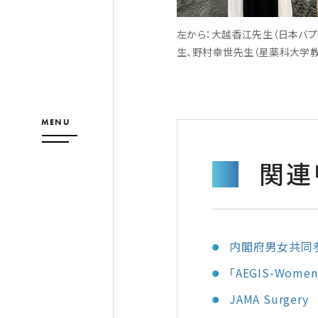
左から：大越香江先生（日本バ
生、野村幸世先生（星薬科大学教
MENU
関連
内閣府男女共同
「AEGIS-Wo
JAMA Surgery