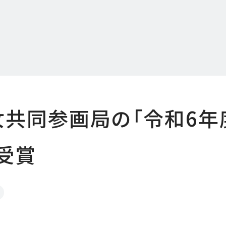
共同参画局の「令和6年
受賞