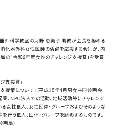
化器外科学教室の河野 恵美子 助教が会長を務める
men（消化器外科女性医師の活躍を応援する会）」が、内
局の「令和6年度女性のチャレンジ支援賞」を受賞
ンジ支援賞」
ジ支援策について」（平成15年4月男女共同参画会
起業、NPO法人での活動、地域活動等にチャレンジ
いる女性個人、女性団体・グループおよびそのような
等を行う個人、団体・グループを顕彰するものです。
参画局）