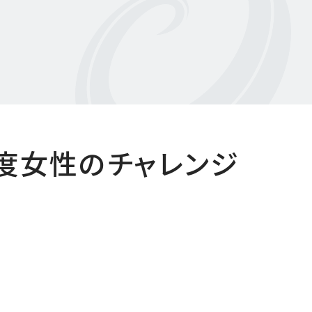
度女性のチャレンジ