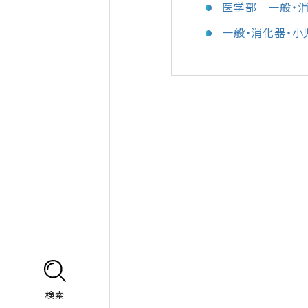
医学部 一般・
一般・消化器・小
検索