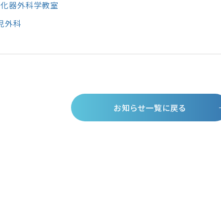
消化器外科学教室
児外科
お知らせ一覧に戻る