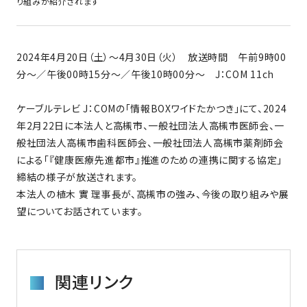
り組みが紹介されます
2024年4月20日（土）～4月30日（火） 放送時間 午前9時00
分～／午後00時15分～／午後10時00分～ J：COM 11ch
ケーブルテレビ J：COMの「情報BOXワイドたかつき」にて、2024
年2月22日に本法人と高槻市、一般社団法人高槻市医師会、一
般社団法人高槻市歯科医師会、一般社団法人高槻市薬剤師会
による「『健康医療先進都市』推進のための連携に関する協定」
締結の様子が放送されます。
本法人の植木 實 理事長が、高槻市の強み、今後の取り組みや展
望についてお話されています。
関連リンク