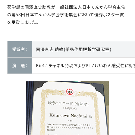
薬学部の國澤直史助教が一般社団法人日本てんかん学会主催
の第58回日本てんかん学会学術集会において優秀ポスター賞
を受賞しました。
受賞者：
國澤直史 助教(薬品作用解析学研究室)
演 題：
Kir4.1チャネル発現およびPTZけいれん感受性