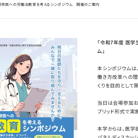
床研修医への労働法教育を考えるシンポジウム 開催のご案内
「令和7年度 医
ム」
本シンポジウムは
働き方改革への理
くりを目的として
当日は会場参加およ
ブリッド形式で実
本学からは、医学
パネルディスカッ