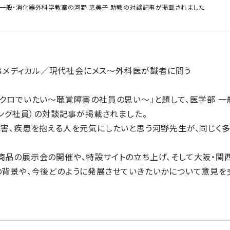
 一般・消化器外科学教室の河野 恵美子 助教の対談記事が掲載されました
 時事メディカル／現代社会にメス～外科医が識者に問う
クロでいたい～聴覚障害の社員の思い～」と題して、医学部 一
リング社員）の対談記事が掲載されました。
障害、疾患を抱える人を元気にしたいと思う河野先生が、同じく
商品の展示会の開催や、特設サイトの立ち上げ、そして大阪・関
の背景や、今後どのように発展させていきたいかについて意見を