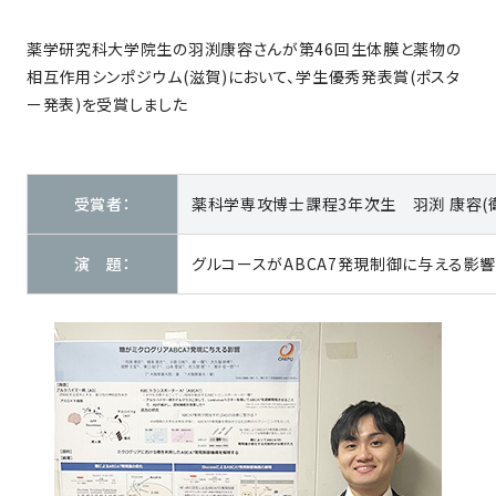
薬学研究科大学院生の羽渕康容さんが第46回生体膜と薬物の
相互作用シンポジウム(滋賀)において、学生優秀発表賞(ポスタ
ー発表)を受賞しました
受賞者：
薬科学専攻博士課程3年次生 羽渕 康容(
演 題：
グルコースがABCA7発現制御に与える影響