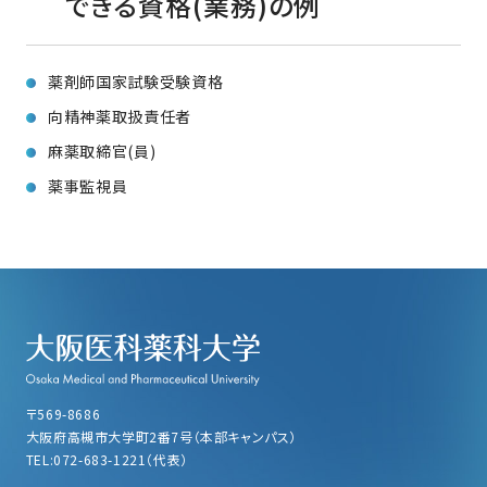
できる資格(業務)の例
薬剤師国家試験受験資格
向精神薬取扱責任者
麻薬取締官(員)
薬事監視員
〒569-8686
大阪府高槻市大学町2番7号（本部キャンパス）
TEL:072-683-1221（代表）