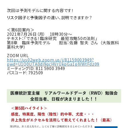
次回は予測モデルに関する内容です！
リスク因⼦
と
予後因⼦
の違い、説明できますか？
＜第6回案内＞
2021年7月26日（月） 18時30分～
テキスト：「できる！臨床研究 最短攻略50の法則」
第8章 臨床予測モデル 担当：佐藤 智夫 さん （⼤阪医科
薬科⼤学）
ZOOM URL
https://us02web.zoom.us/j/81159003949?
pwd=U1Q0UTA0di9qcHVrUkpGa1plVWtFdz09
ミーティングID: 811 5900 3949
パスコード: 792509