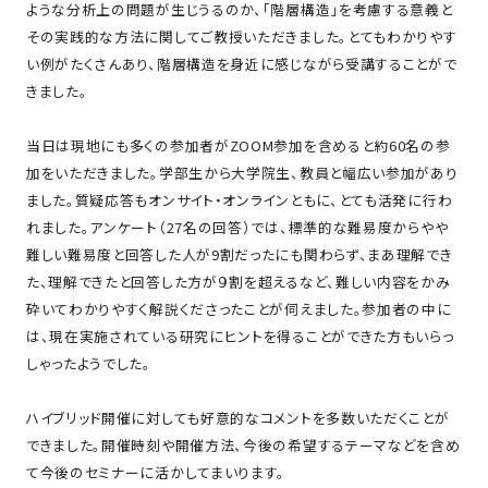
ような分析上の問題が生じうるのか、「階層構造」を考慮する意義と
その実践的な方法に関してご教授いただきました。とてもわかりやす
い例がたくさんあり、階層構造を身近に感じながら受講することがで
きました。
当日は現地にも多くの参加者がZOOM参加を含めると約60名の参
加をいただきました。学部生から大学院生、教員と幅広い参加があり
ました。質疑応答もオンサイト・オンラインともに、とても活発に行わ
れました。アンケート（27名の回答）では、標準的な難易度からやや
難しい難易度と回答した人が9割だったにも関わらず、まあ理解でき
た、理解できたと回答した方が９割を超えるなど、難しい内容をかみ
砕いてわかりやすく解説くださったことが伺えました。参加者の中に
は、現在実施されている研究にヒントを得ることができた方もいらっ
しゃったようでした。
ハイブリッド開催に対しても好意的なコメントを多数いただくことが
できました。開催時刻や開催方法、今後の希望するテーマなどを含め
て今後のセミナーに活かしてまいります。