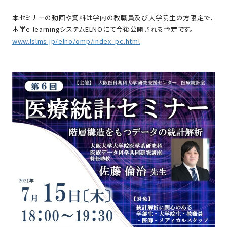
本セミナーの動画や資料は学内の教職員及び大学院生の方限定で、
本学e-learningシステムELNOにて今後公開される予定です。
www.lslms.jp/elno/omp/index_pc.html