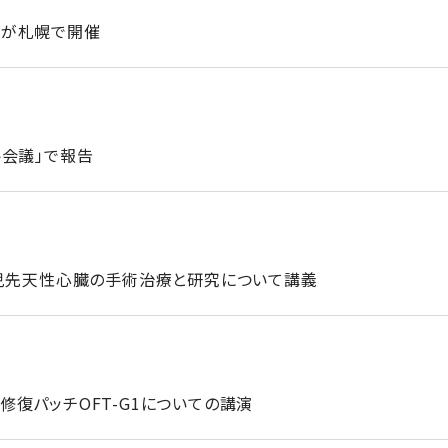
会が札幌で開催
略会議」で報告
小児先天性心臓の手術治療と研究について講義
復パッチOFT-G1についての講演