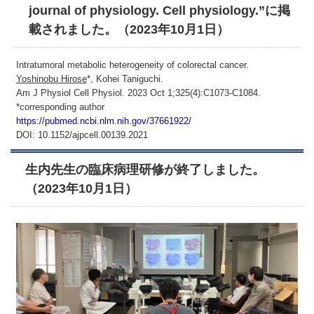
journal of physiology. Cell physiology.”に掲
載されました。（2023年10月1日）
Intratumoral metabolic heterogeneity of colorectal cancer.
Yoshinobu Hirose
*, Kohei Taniguchi.
Am J Physiol Cell Physiol. 2023 Oct 1;325(4):C1073-C1084.
*corresponding author
https://pubmed.ncbi.nlm.nih.gov/37661922/
DOI: 10.1152/ajpcell.00139.2021
生内先生の臨床病理研修が終了しました。
（2023年10月1日）