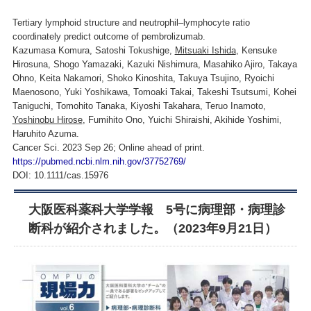
Tertiary lymphoid structure and neutrophil–lymphocyte ratio
coordinately predict outcome of pembrolizumab.
Kazumasa Komura, Satoshi Tokushige,
Mitsuaki Ishida
, Kensuke
Hirosuna, Shogo Yamazaki, Kazuki Nishimura, Masahiko Ajiro, Takaya
Ohno, Keita Nakamori, Shoko Kinoshita, Takuya Tsujino, Ryoichi
Maenosono, Yuki Yoshikawa, Tomoaki Takai, Takeshi Tsutsumi, Kohei
Taniguchi, Tomohito Tanaka, Kiyoshi Takahara, Teruo Inamoto,
Yoshinobu Hirose
, Fumihito Ono, Yuichi Shiraishi, Akihide Yoshimi,
Haruhito Azuma.
Cancer Sci. 2023 Sep 26; Online ahead of print.
https://pubmed.ncbi.nlm.nih.gov/37752769/
DOI: 10.1111/cas.15976
大阪医科薬科大学学報 5号に病理部・病理診
断科が紹介されました。（2023年9月21日）