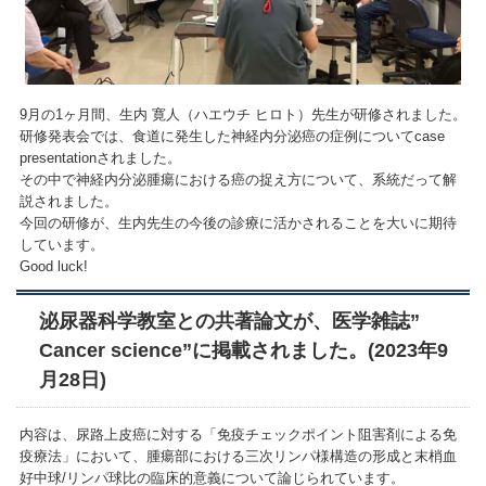
9月の1ヶ月間、生内 寛人（ハエウチ ヒロト）先生が研修されました。
研修発表会では、食道に発生した神経内分泌癌の症例についてcase
presentationされました。
その中で神経内分泌腫瘍における癌の捉え方について、系統だって解
説されました。
今回の研修が、生内先生の今後の診療に活かされることを大いに期待
しています。
Good luck!
泌尿器科学教室との共著論文が、医学雑誌”
Cancer science”に掲載されました。(2023年9
月28日)
内容は、尿路上皮癌に対する「免疫チェックポイント阻害剤による免
疫療法」において、腫瘍部における三次リンパ様構造の形成と末梢血
好中球/リンパ球比の臨床的意義について論じられています。