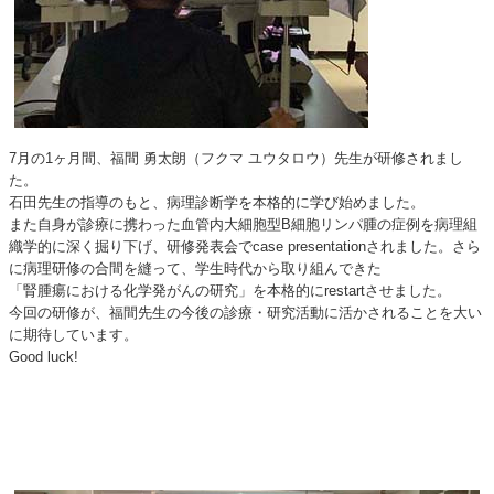
7月の1ヶ月間、福間 勇太朗（フクマ ユウタロウ）先生が研修されまし
た。
石田先生の指導のもと、病理診断学を本格的に学び始めました。
また自身が診療に携わった血管内大細胞型B細胞リンパ腫の症例を病理組
織学的に深く掘り下げ、研修発表会でcase presentationされました。さら
に病理研修の合間を縫って、学生時代から取り組んできた
「腎腫瘍における化学発がんの研究」を本格的にrestartさせました。
今回の研修が、福間先生の今後の診療・研究活動に活かされることを大い
に期待しています。
Good luck!