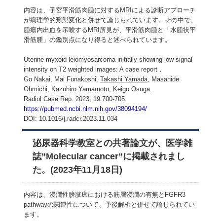
内容は、子宮平滑筋肉腫に対するMRIによる診断アプローチ
が病理学的形態変化と併せて論じられています。その中で、
腫瘍内出血を示唆するMRI所見が、平滑筋肉腫と「水腫状平
滑筋腫」の鑑別点になり得ると述べられています。
Uterine myxoid leiomyosarcoma initially showing low signal
intensity on T2 weighted images: A case report．
Go Nakai, Mai Funakoshi,
Takashi Yamada
, Masahide
Ohmichi, Kazuhiro Yamamoto, Keigo Osuga.
Radiol Case Rep. 2023; 19:700-705.
https://pubmed.ncbi.nlm.nih.gov/38094194/
DOI: 10.1016/j.radcr.2023.11.034
泌尿器科学教室との共著論文が、医学雑
誌”Molecular cancer”に掲載されまし
た。(2023年11月18日)
内容は、浸潤性膀胱癌における筋層浸潤の有無とFGFR3
pathwayの関連性について、予後解析と併せて論じられてい
ます。