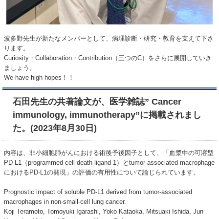
波多野先生が新たなメンバーとして、病理診断・研究・教育を支えて下さ
ります。
Curiosity・Collaboration・Contribution（三つのC）をさらに展開していき
ましょう。
We have high hopes！！
石田先生の共著論文が、医学雑誌” Cancer
immunology, immunotherapy”に掲載されまし
た。(2023年8月30日)
内容は、非小細胞肺がんにおける術後予後因子として、「血漿中の可溶型
PD-L1（programmed cell death-ligand 1）とtumor-associated macrophage
におけるPD-L1の発現」の評価の有用性について論じられています。
Prognostic impact of soluble PD-L1 derived from tumor-associated
macrophages in non-small-cell lung cancer.
Koji Teramoto, Tomoyuki Igarashi, Yoko Kataoka, Mitsuaki Ishida, Jun