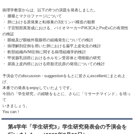
病理学教室からは、以下の8つの演題を発表しました。
・ 腫瘍とマクロファージについて
・ 肺における原発巣と転移巣の3次リンパ構造の観察
・ 子宮頸部異形成における、バイオマーカーPIK3CAとProExCの有用性
の検証
・ 眼瞼及び眼瞼外脂腺癌の組織発生についての検討
・ 病理解剖症例を用いた肺における扁平上皮化生の検討
・ 軟部組織AVM症例に関する病理組織学的検討
・ 甲状腺乳頭癌におけるホルモン受容体と増殖能の研究
・ 尿路上皮内癌における癌胎児抗原の発現についての検討
予演会でのdiscussion・suggestionをもとに皆さんexcellentにまとめ上
げ、
本番での発表をenjoyしていたようです。
今回の「学生研究」の経験をもとに、さらに「リサーチマインド」を培っ
て
いきましょう。
You can！
第4学年「学生研究3」学生研究発表会の予演会を