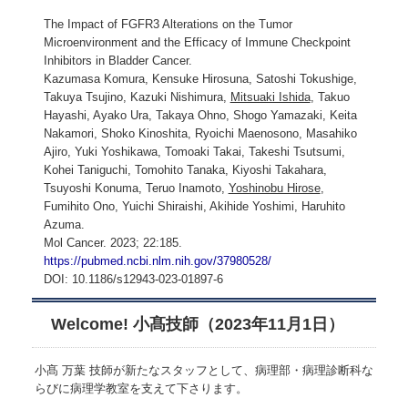
The Impact of FGFR3 Alterations on the Tumor
Microenvironment and the Efficacy of Immune Checkpoint
Inhibitors in Bladder Cancer.
Kazumasa Komura, Kensuke Hirosuna, Satoshi Tokushige,
Takuya Tsujino, Kazuki Nishimura,
Mitsuaki Ishida
, Takuo
Hayashi, Ayako Ura, Takaya Ohno, Shogo Yamazaki, Keita
Nakamori, Shoko Kinoshita, Ryoichi Maenosono, Masahiko
Ajiro, Yuki Yoshikawa, Tomoaki Takai, Takeshi Tsutsumi,
Kohei Taniguchi, Tomohito Tanaka, Kiyoshi Takahara,
Tsuyoshi Konuma, Teruo Inamoto,
Yoshinobu Hirose
,
Fumihito Ono, Yuichi Shiraishi, Akihide Yoshimi, Haruhito
Azuma.
Mol Cancer. 2023; 22:185.
https://pubmed.ncbi.nlm.nih.gov/37980528/
DOI: 10.1186/s12943-023-01897-6
Welcome! 小髙技師（2023年11月1日）
小髙 万葉 技師が新たなスタッフとして、病理部・病理診断科な
らびに病理学教室を支えて下さります。