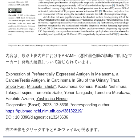
内容は、尿路上皮内癌におけるPRAME（悪性黒色腫の診断に有用なマ
ーカー）発現の意義について論じられています。
Expression of Preferentially Expressed Antigen in Melanoma, a
Cancer/Testis Antigen, in Carcinoma In Situ of the Urinary Tract.
Shota Fujii
,
Mitsuaki Ishida*
, Kazumasa Komura, Kazuki Nishimura,
Takuya Tsujino, Tomohito Saito, Yohei Taniguchi, Tomohiro Murakawa,
Haruhito Azuma,
Yoshinobu Hirose
Diagnostics (Basel). 2023; 13:3636. *corresponding author
https://pubmed.ncbi.nlm.nih.gov/38132219/
DOI: 10.3390/diagnostics13243636
右の画像をクリックするとPDFファイルが開きます。