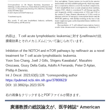
内容は、T cell acute lymphoblastic leukemiaに対するnelfinavirの抗
腫瘍効果とそのメカニズムについて論じられています。
Inhibition of the NOTCH and mTOR pathways by nelfinavir as a novel
treatment for T cell acute lymphoblastic leukemia.
Yoon Soo Chang, Joell J Gills, Shigeru Kawabata*, Masahiro
Onozawa, Giusy Della Gatta, Adolfo A Ferrando, Peter D Aplan,
Phillip A Dennis.
Int J Oncol. 2023;63(5):128. *corresponding author
https://pubmed.ncbi.nlm.nih.gov/37800623/
DOI: 10.3892/ijo.2023.5576
右の画像をクリックするとPDFファイルが開きます。
廣瀬教授の総説論文が、医学雑誌” American