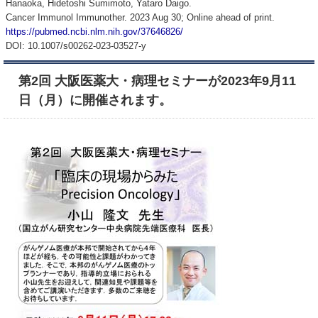
Hanaoka, Hidetoshi Sumimoto, Yataro Daigo.
Cancer Immunol Immunother. 2023 Aug 30; Online ahead of print.
https://pubmed.ncbi.nlm.nih.gov/37646826/
DOI: 10.1007/s00262-023-03527-y
第2回 大阪医薬大・病理セミナーが2023年9月11
日（月）に開催されます。