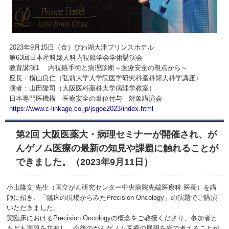
2023年9月15日（金）びわ湖大津プリンスホテル
第63回日本産科婦人科内視鏡学会学術講演会
教育講演1 内視鏡手術と病理診断～医療安全の視点から～
座長：横山良仁（弘前大学大学院医学研究科産科婦人科学講座）
演者：山田隆司（大阪医科薬科大学病理学教室）
日本専門医機構 医療安全の単位付与 対象講演会
https://www.c-linkage.co.jp/jsgoe2023/index.html
第2回 大阪医薬大・病理セミナーが開催され、が
んゲノム医療の最新の知見や課題に触れることが
できました。（2023年9月11日）
小山隆文 先生（国立がん研究センター中央病院先端医療科 医長）を講
師に招き、「臨床の現場からみたPrecision Oncology」の演題でご講演
いただきました。
実臨床におけるPrecision Oncologyの概念をご教授くださり、参加者と
もども課題を共有し、今後のがんゲノム医療の展望を皆で考えることが