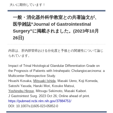
大いに期待しています！
一般・消化器外科学教室との共著論文が、
医学雑誌”Journal of Gastrointestinal
Surgery”に掲載されました。(2023年10月
26日)
内容は、肝内胆管癌おける分化度と予後との関連性について論じ
られています。
Impact of Trinal Histological Glandular Differentiation Grade on
the Prognosis of Patients with Intrahepatic Cholangiocarcinoma: a
Multicenter Retrospective Study.
Hisashi Kosaka,
Mitsuaki Ishida
, Masaki Ueno, Koji Komeda,
Satoshi Yasuda, Haruki Mori, Kosuke Matsui,
Yoshinobu Hirose
, Mitsugu Sekimoto, Masaki Kaibori.
J Gastrointest Surg. 2023 Oct 26; Online ahead of print.
https://pubmed.ncbi.nlm.nih.gov/37884751/
DOI: 10.1007/s11605-023-05852-0