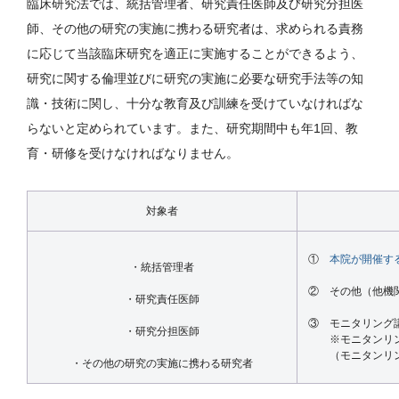
臨床研究法では、統括管理者、研究責任医師及び研究分担医
師、その他の研究の実施に携わる研究者は、求められる責務
に応じて当該臨床研究を適正に実施することができるよう、
研究に関する倫理並びに研究の実施に必要な研究手法等の知
識・技術に関し、十分な教育及び訓練を受けていなければな
らないと定められています。また、研究期間中も年1回、教
育・研修を受けなければなりません。
対象者
①
本院が開催す
・統括管理者
② その他（他機
・研究責任医師
③ モニタリング
・研究分担医師
※モニタンリン
（モニタンリン
・その他の研究の実施に携わる研究者