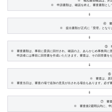
※ 概ね書類確認は、約
※ 申請書類は、確認を終え、審査書類とし
⇓
④ 
※ 提出書類が正式に「受理」となり
⇓
⑤ 
※ 審査書類は、事前に委員に回付され、確認の上、あらかじめ事務局に
申請者には事前に回答書を作成いただきます。審査は、その回答書をも
⇓
⑥
※ 審査は、原
※ 審査当日は、審査の場で追加の意見が出される場合もあります。必ず
⇓
⑦ 審
※ 審査後2週間以内に、