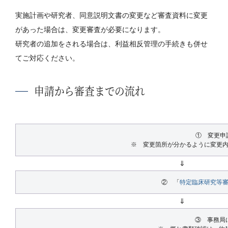
実施計画や研究者、同意説明文書の変更など審査資料に変更
があった場合は、変更審査が必要になります。
研究者の追加をされる場合は、利益相反管理の手続きも併せ
てご対応ください。
申請から審査までの流れ
① 変更申
※ 変更箇所が分かるように変更
⇓
② 「
特定臨床研究等
⇓
③ 事務局