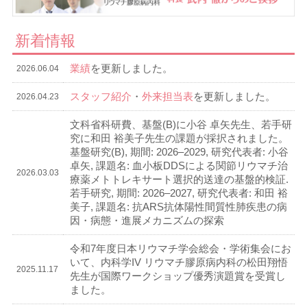
新着情報
業績
を更新しました。
2026.06.04
スタッフ紹介
・
外来担当表
を更新しました。
2026.04.23
文科省科研費、基盤(B)に小谷 卓矢先生、若手研
究に和田 裕美子先生の課題が採択されました。
基盤研究(B), 期間: 2026–2029, 研究代表者: 小谷
卓矢, 課題名: 血小板DDSによる関節リウマチ治
2026.03.03
療薬メトトレキサート選択的送達の基盤的検証.
若手研究, 期間: 2026–2027, 研究代表者: 和田 裕
美子, 課題名: 抗ARS抗体陽性間質性肺疾患の病
因・病態・進展メカニズムの探索
令和7年度日本リウマチ学会総会・学術集会にお
いて、内科学IV リウマチ膠原病内科の松田翔悟
2025.11.17
先生が国際ワークショップ優秀演題賞を受賞し
ました。