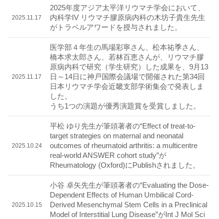
2025年度アジア太平洋リウマチ学会において、
内科学IV リウマチ膠原病内科の木坊子貴生先生
2025.11.17
がトラベルアワードを授与されました。
医学部４年生の馬場彩寧さん、松本祐季さん、
橋本求太郎さん、若林百恵さんが、リウマチ膠
原病内科で研究（学生研究）した成果を、9月13
日～14日に神戸国際会議場で開催された第34回
2025.11.17
日本リウマチ学会近畿支部学術集会で発表しま
した。
うち1つの演題が優秀演題賞を受賞しました。
平松 ゆり先生が筆頭著者の“Effect of treat-to-
target strategies on maternal and neonatal
outcomes of rheumatoid arthritis: a multicentre
2025.10.24
real-world ANSWER cohort study”が
Rheumatology (Oxford)にPublishされました。
小谷 卓矢先生が筆頭著者の“Evaluating the Dose-
Dependent Effects of Human Umbilical Cord-
Derived Mesenchymal Stem Cells in a Preclinical
2025.10.15
Model of Interstitial Lung Disease”がInt J Mol Sci