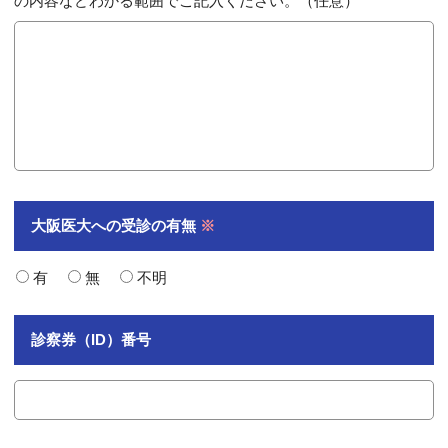
の内容などわかる範囲でご記入ください。（任意）
大阪医大への
受診の有無
※
有
無
不明
診察券（ID）番号