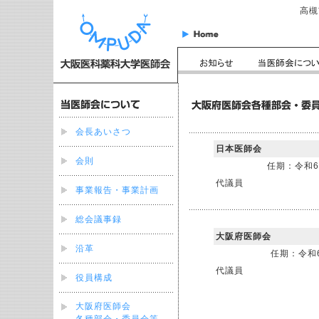
高槻市
会長あいさつ
日本医師会
会則
任期：令和
代議員
事業報告・事業計画
総会議事録
大阪府医師会
沿革
任期：令和
代議員
役員構成
大阪府医師会