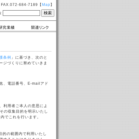
AX.072-684-7189【
Map
】
索
護条例
」に基づき、次のと
ージづくりに努めていきま
電話番号、E-mailアド
、利用者ご本人の意思によ
、その収集目的を明示いたし
囲内でこれを行います。
目的の範囲内で利用いたし