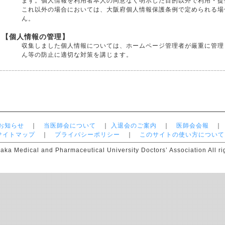
ます。個人情報を利用者本人の同意なく明示した目的以外で利用・提
これ以外の場合においては、大阪府個人情報保護条例で定められる場
ん。
【個人情報の管理】
収集しました個人情報については、ホームページ管理者が厳重に管理
ん等の防止に適切な対策を講じます。
お知らせ
｜
当医師会について
｜
入退会のご案内
｜
医師会会報
サイトマップ
｜
プライバシーポリシー
｜
このサイトの使い方について
aka Medical and Pharmaceutical University Doctors’ Association All ri