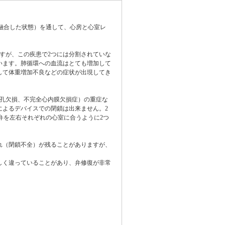
が融合した状態）を通して、心房と心室レ
すが、この疾患で2つには分割されていな
います。肺循環への血流はとても増加して
して体重増加不良などの症状が出現してき
次孔欠損、不完全心内膜欠損症）の重症な
によるデバイスでの閉鎖は出来ません。2
弁を左右それぞれの心室に合うように2つ
れ（閉鎖不全）が残ることがありますが、
しく違っていることがあり、弁修復が非常