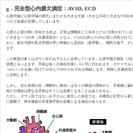
g．完全型心内膜欠損症：AVSD, ECD
心房中隔と心室中隔の両方にまたがる大きな欠損（大きなASDと大きなVSD
ベルで血液が交通してしまいます。
心房と心室の間に存在する弁は、正常は僧帽弁と三尖弁と2つに分割されていま
い大きな一つの弁（共通房室弁）となり、2つの心房と2つの心室に共有されて
おり、新生児期や乳児早期の早い時期から息切れ（多呼吸）、哺乳力低下、そ
ます。
この疾患の多くはダウン症のお子さんに合併しています。心房中隔欠損症（1
状態ともいえます。手術は多くの場合生後3－6ヶ月に行われます。カテーテル
つのパッチを縫い付けてASDとVSDのそれぞれを閉鎖します。同時に共通房室
に分割します。
しかし、左心室側の弁（僧帽弁に相当）は元々の構造の理由から、手術後に漏
殆どの場合は更なる手術はすぐには必要となることはありません。
ただし、ダウン症ではないお子さんに発生した本症では、弁構造が正常から著
に困難で、再弁修復や弁置換手術が必要になる場合があります。