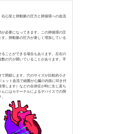
、右心室と肺動脈の圧力と肺循環への血流
鎖が必要になってきます。この肺循環の圧
ます。肺動脈の圧力が著しく増加している
せることができる場合もあります。左右の
複数の穴が開いていることがあります。手
けて閉鎖します。穴のサイズが比較的小さ
ジェット血流で細菌が心臓の内面に叩き付
破壊します）などの合併症が時に生じ直ち
さんにはカテーテルによるデバイスでの閉
す。