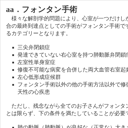
aa．フォンタン手術
様々な解剖学的問題により、心室が一つだけし
合の最終到達点としての手術がフォンタン手術で
るカテゴリーとなります。
三尖弁閉鎖症
発達できていない右心室を持つ肺動脈弁閉鎖
左室性単身室症
修復不可能な病変を合併した両大血管右室起
左心低形成症候群
フォンタン手術以外の他の手術方法以外で修
天性の心疾患
ただし、残念ながら全てのお子さんがフォンタ
とは限らず、下の条件を満たしていることが必要
肺の動脈（肺動脈）が良好な（正常な）大き