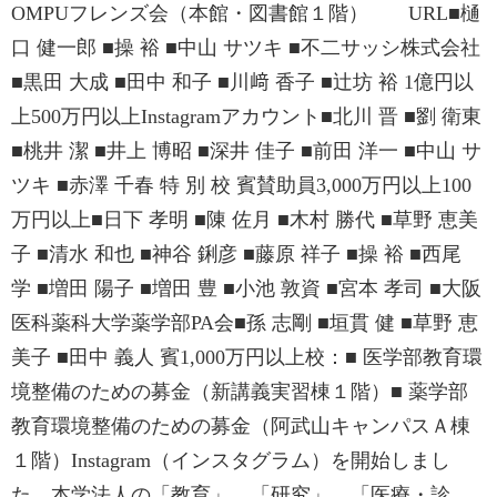
OMPUフレンズ会（本館・図書館１階） URL■樋
口 健一郎 ■操 裕 ■中山 サツキ ■不二サッシ株式会社
■黒田 大成 ■田中 和子 ■川﨑 香子 ■辻坊 裕 1億円以
上500万円以上Instagramアカウント■北川 晋 ■劉 衛東
■桃井 潔 ■井上 博昭 ■深井 佳子 ■前田 洋一 ■中山 サ
ツキ ■赤澤 千春 特 別 校 賓賛助員3,000万円以上100
万円以上■日下 孝明 ■陳 佐月 ■木村 勝代 ■草野 恵美
子 ■清水 和也 ■神谷 鋓彦 ■藤原 祥子 ■操 裕 ■西尾
学 ■増田 陽子 ■増田 豊 ■小池 敦資 ■宮本 孝司 ■大阪
医科薬科大学薬学部PA会■孫 志剛 ■垣貫 健 ■草野 恵
美子 ■田中 義人 賓1,000万円以上校：■ 医学部教育環
境整備のための募金（新講義実習棟１階）■ 薬学部
教育環境整備のための募金（阿武山キャンパスＡ棟
１階）Instagram（インスタグラム）を開始しまし
た。本学法人の「教育」、「研究」、「医療・診