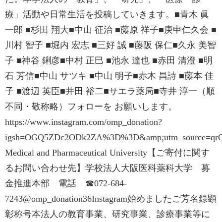
療」活動や日常生活を投稿していきます。■青木 眞
一郎 ■杉田 翔大■中山 征治 ■藤原 祥子■庚申仁久会 ■
川村 智子 ■堀内 宏志 ■三好 誠 ■藤阪 保仁■久永 美智
子 ■神谷 鋓彦■中村 正巳 ■池永 達也 ■赤田 清澄 ■明
石 芳信■中山 サツキ ■中山 明子■赤木 昌詩 ■藤本 佳
子 ■渡辺 英臣■井田 裕二■サエラ薬局■寺井 淳一（順
不同・敬称略）フォローを お願いします。
https://www.instagram.com/omp_donation?
igsh=OGQ5ZDc2ODk2ZA%3D%3D&amp;utm_source=qrO
Medical and Pharmaceutical University【ご寄付に関す
るお問い合わせ先】学校法人大阪医科薬科大学 募
金推進本部 電話 ☎072-684-
7243@omp_donation36Instagram始めましたご芳名録顕
彰称号本法人の教育事業、研究事業、診療事業等に