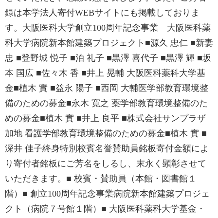
録は本学法人寄付WEBサイトにも掲載しておりま
す。大阪医科大学創立100周年記念事業 大阪医科薬
科大学病院新本館建築プロジェクト■源久 忠仁 ■新妻
忠 ■登野城 悦子 ■泊 礼子 ■黒澤 喜代子 ■黒澤 輝 ■坂
本 国広 ■佐々木 香 ■井上 晃輔 大阪医科薬科大学基
金■植木 實 ■益永 陽子 ■西岡 大輔医学部教育環境整
備のための募金■永木 寛之 薬学部教育環境整備のた
めの募金■植木 實 ■井上 良平 ■株式会社サンプラザ
加地 看護学部教育環境整備のための募金■植木 實 ■
深井 佳子終身特別校賓名誉賛助員銘板寄付金額によ
り寄付者銘板にご芳名をしるし、末永く顕彰させて
いただきます。■ 校賓・賛助員（本館・図書館１
階）■ 創立100周年記念事業病院新本館建築プロジェ
クト（病院７号館１階）■ 大阪医科薬科大学基金・