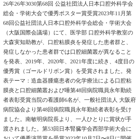
26年26年3030第68回 公益社団法人日本口腔外科学会
総会・学術大会で優秀ポスター賞受賞2023年11月第
68回公益社団法人日本口腔外科学会総会・学術大会
（大阪国際会議場）にて、医学部 口腔外科学教室の
大森実知助教が、口腔粘膜炎を発症した患者群と、
発症しなかった患者群では口腔細菌叢が異なること
を発表、2019年、2020年、2021年度に続き、4度目の
優秀賞（ゴールドリボン賞）を受賞されました。発
表テーマ：造血器腫瘍患者の化学療法による口腔粘
膜炎と口腔細菌叢および唾第48回病院職員永年勤続
者表彰受賞当院の看護師6名が、一般社団法人 大阪府
病院協会より第48回病院職員永年勤続者表彰を受け
ました。南敏明病院長より、一人ひとりに賞状が手
渡されました。第53回日本腎臓学会西部学術大会に
おいて優秀演題賞を受賞2023年10月7日〜8日に開催