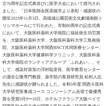
立76周年記念式典並びに医学大会において授与され
ました。「日本医師会医高槻市より表彰・感謝状の
贈呈2023年11月3日、高槻城公園芸術文化劇場南館ト
リシマホールにて行われた、市制80周年の記念式典
において、大阪医科薬科大学病院に福祉衛生功労賞
を、大阪医科薬科大学、大阪医科薬科大学三島南病
院、大阪医科薬科大学関西BNCT共同医療センター、
大阪医科薬科大学健康科学クリニック、大阪医科薬
科大学病院ボランティアグループ「ふれあい」、そ
して、感染対策室の浮村聡室長、医学教育センター
の瀧谷公隆専門教授、薬学部の客員研究員 松村人志
先生に感謝状が贈られました。令和5年度 関西６医科
大学研究医養成コース コンソーシアム合宿で最優秀
賞を受賞9月9〜10日、ホテルフクラシア大阪ベイで