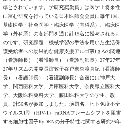
準とされています。学研究奨励賞」は医学上将来性
に富む研究を行っている日本医師会会員に毎年1回、
基礎医学・社会医学・臨床医学（内科系）、臨床医
学（外科系）の各部門を通じ計15名に授与されるも
のです。研究課題：機械学習の手法を用いた生活保
護受給者への効果的な健康支援アルゴ液IｇAの関連
（看護師長）（看護師長）（看護副師長）27年27年
27年リズムの開発長濵敦子谷戸奈央渡真紀（看護師
長）（看護師長）（看護副師長）合宿には神戸大
学、関西医科大学、兵庫医科大学、奈良県立医科大
学、大阪医科薬科大学、藤田医科大学の学生、教
員、計56名が参加しました。演題名：ヒト免疫不全
ウイルス1型（HIV-1） mRNAフレームシフトを阻害
する細胞性因子RyDENの分子特性に関する研究26年